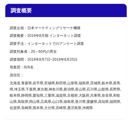
調査概要
調査企画：日本マーケティングリサーチ機構
調査概要：2019年8月期 インターネット調査
調査手法：インターネットでのアンケート調査
調査対象者：20～60代の男女
調査期間：2019年8月7日~2019年8月25日
母集団：826名
居住区：
北海道,青森県,岩手県,宮城県,秋田県,山形県,福島県,茨城県,栃木県,群馬
県,埼玉県,千葉県,東京都,神奈川県,新潟県,富山県,石川県,山梨県,長野県,
岐阜県,静岡県,愛知県,三重県,滋賀県,京都府,大阪府,兵庫県,奈良県,和歌
山県,鳥取県,岡山県,広島県,山口県,徳島県,香川県,愛媛県,高知県,福岡県,
佐賀県,長崎県,熊本県,大分県,宮崎県,鹿児島県,沖縄県